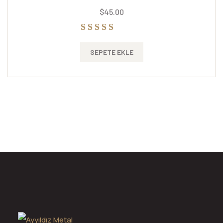
$
45.00
5 üzerinden
SEPETE EKLE
5.00
oy aldı